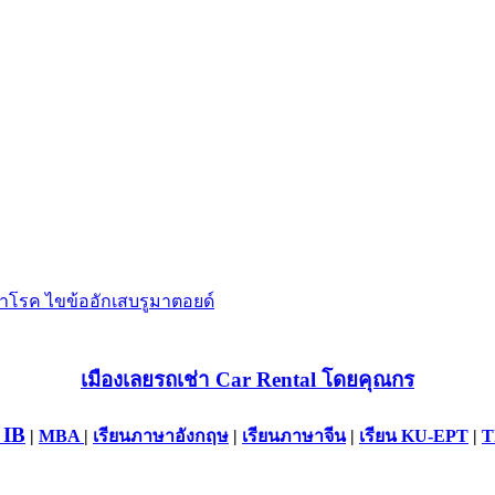
เมืองเลยรถเช่า Car Rental โดยคุณกร
 IB
|
MBA
|
เรียนภาษาอังกฤษ
|
เรียนภาษาจีน
|
เรียน KU-EPT
|
T