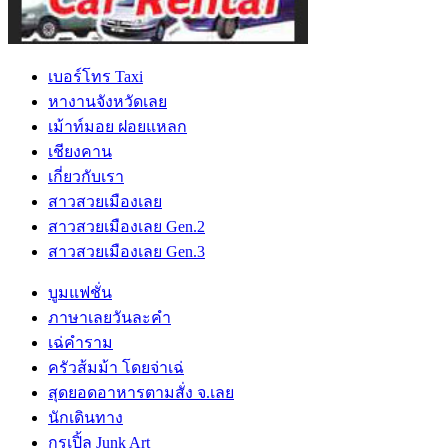
เบอร์โทร Taxi
หางานจังหวัดเลย
เม้าท์มอย ฝอยแหลก
เชียงคาน
เกี่ยวกับเรา
สาวสวยเมืองเลย
สาวสวยเมืองเลย Gen.2
สาวสวยเมืองเลย Gen.3
บูมแฟชั่น
ภาษาเลยวันละคำ
เฉ่คำราม
ครัวส้มม้า โดยจ่าเฉ่
สุดยอดอาหารตามสั่ง จ.เลย
นักเดินทาง
กูรูเปิ้ล Junk Art