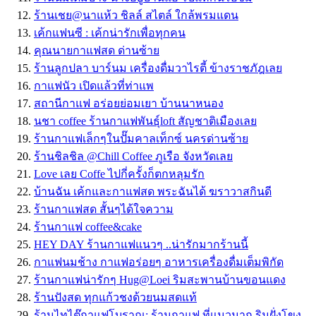
ร้านเชย@นาแห้ว ชิลล์ สไตล์ ใกล้พรมแดน
เค้กแฟนซี : เค้กน่ารักเพื่อทุกคน
คุณนายกาแฟสด ด่านซ้าย
ร้านลูกปลา บาร์นม เครื่องดื่มวาไรตี้ ข้างราชภัฎเลย
กาแฟนัว เปิดแล้วที่ท่าแพ
สถานีกาแฟ อร่อยย่อมเยา บ้านนาหนอง
นชา coffee ร้านกาแฟพันธุ์loft สัญชาติเมืองเลย
ร้านกาแฟเล็กๆในปั๊มคาลเท็กซ์ นครด่านซ้าย
ร้านชิลชิล @Chill Coffee ภูเรือ จังหวัดเลย
Love เลย Coffe ไปกี่ครั้งก็ตกหลุมรัก
บ้านฉัน เค้กและกาแฟสด พระฉันได้ ฆราวาสกินดี
ร้านกาแฟสด สั้นๆได้ใจความ
ร้านกาแฟ coffee&cake
HEY DAY ร้านกาแฟแนวๆ ..น่ารักมากร้านนี้
กาแฟนมช้าง กาแฟอร่อยๆ อาหารเครื่องดื่มเต็มพิกัด
ร้านกาแฟน่ารักๆ Hug@Loei ริมสะพานบ้านขอนแดง
ร้านปังสด ทุกแก้วชงด้วยนมสดแท้
ร้านไทไต๊กาแฟโบราณ: ร้านกาแฟ ที่แนวมาก ริมฝั่งโขง