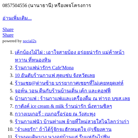
0857504556 (นานาธานี) หรือเพจโครงการ
อ่านเพิ่มเติม...
Share
Share
powered by
social2s
เค้กบ้องไม้ไผ่ : เอาใจสายบ้อง อร่อยน่ารัก แม่ค้าหน้า
หวาน ที่หนองหิน
ร้านกาแฟน่ารักๆ Cafe'Mona
10 อันดับร้านกาแฟ สุดแซ่บ จังหวัดเลย
ร้านเชย@ด่านซ้าย บรรยากาศเชยๆที่ไม่เคยหยุดเท่ห์
จอห์น วอน ดีนกับร้านบ้านเดิ่น เค้ก และคอฟฟี่
บ้านกาแฟ : ร้านกาแฟเและเครื่องดื่ม ณ ท่ารถ บขส.เลย
กาตังค์ ice cream & milk ร้านน่ารัก นั่งทานชิลๆ
กวางเบเกอรี่ : เบเกอรี่อร่อย ณ วังสะพุง
ร้านกาแฟนัว บ้านท่าแพ ย้ายที่ใหม่สวยใสไฉไลกว่าเก่า
"จำเลยรัก" ถ้าได้รู้จักจะฮักหมดใจ @เชียงคาน
ร้านนมเดิมบาง นางอยู่บ้านแฮ่ รีบแห่กันไปชิม