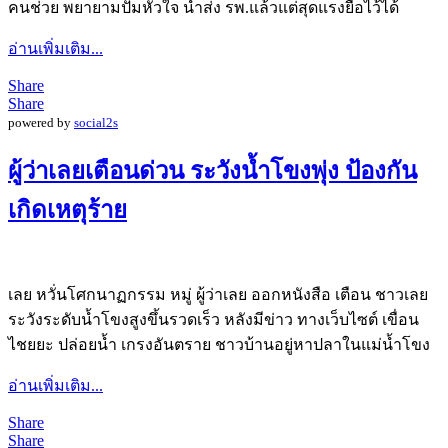
คนช่วย พยายามปั๊มหัวใจ นำส่ง รพ.แล้วแต่สุดแรงยื้อไว้ได้
อ่านเพิ่มเติม...
Share
Share
powered by
social2s
ผู้ว่าเลยเตือนด่วน ระวังน้ำโขงพุ่ง ป้องกัน
เกิดเหตุร้าย
เลย หวั่นโศกนาฏกรรม หมู่ ผู้ว่าเลย ออกหนังสือ เตือน ชาวเลย
ระวังระดับน้ำโขงสูงขึ้นรวดเร็ว หลังมีข่าว ทางเว็บไซต์ เขื่อน
ไชยยะ ปล่อยน้ำ เกรงอันตราย ชาวบ้านอยู่หาปลาในแม่น้ำโขง
อ่านเพิ่มเติม...
Share
Share