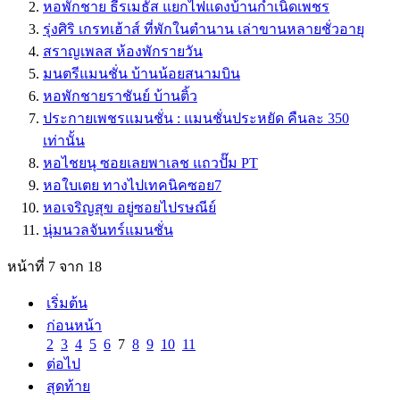
หอพักชาย ธีรเมธัส แยกไฟแดงบ้านกำเนิดเพชร
รุ่งศิริ เกรทเฮ้าส์ ที่พักในตำนาน เล่าขานหลายชั่วอายุ
สราญเพลส ห้องพักรายวัน
มนตรีแมนชั่น บ้านน้อยสนามบิน
หอพักชายราชันย์ บ้านติ้ว
ประกายเพชรแมนชั่น : แมนชั่นประหยัด คืนละ 350
เท่านั้น
หอไชยนุ ซอยเลยพาเลช แถวปั๊ม PT
หอใบเตย ทางไปเทคนิคซอย7
หอเจริญสุข อยู่ซอยไปรษณีย์
นุ่มนวลจันทร์แมนชั่น
หน้าที่ 7 จาก 18
เริ่มต้น
ก่อนหน้า
2
3
4
5
6
7
8
9
10
11
ต่อไป
สุดท้าย