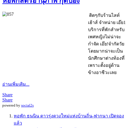
หอพักสตรีอานุภาพ กุดป่อง
ติดๆกับร้านไลท์
เฮ้าส์ จำหน่าย เอ๊ย1
บริการที่พักสำหรับ
เพศหญิงไม่น่าจะ
กำจัด เอ๊ย!จำกัดวัย
โดยมากน่าจะเป็น
นักศึกษาต่างท้องที่
เพราะตั้งอยู่ด้าน
ข้างอาชีวะเลย
อ่านเพิ่มเติม...
Share
Share
powered by
social2s
หอพัก ธนนิน ดาวรุ่งดวงใหม่แห่งบ้านถิ่น-ฟากนา เปิดจอง
แล้ว