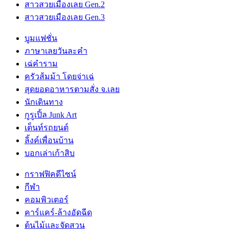
สาวสวยเมืองเลย Gen.2
สาวสวยเมืองเลย Gen.3
บูมแฟชั่น
ภาษาเลยวันละคำ
เฉ่คำราม
ครัวส้มม้า โดยจ่าเฉ่
สุดยอดอาหารตามสั่ง จ.เลย
นักเดินทาง
กูรูเปิ้ล Junk Art
เต็นท์รถยนต์
ลิ้งค์เพื่อนบ้าน
บอกเล่าเก้าสิบ
กราฟฟิคดีไซน์
กีฬา
คอมพิวเตอร์
คาร์แคร์-ล้างอัดฉีด
ต้นไม้และจัดสวน