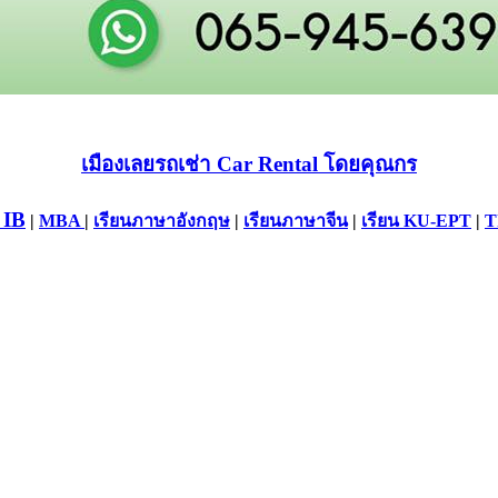
เมืองเลยรถเช่า Car Rental โดยคุณกร
 IB
|
MBA
|
เรียนภาษาอังกฤษ
|
เรียนภาษาจีน
|
เรียน KU-EPT
|
T