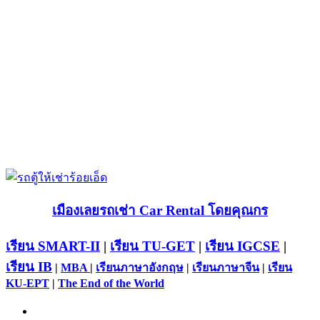
เมืองเลยรถเช่า Car Rental โดยคุณกร
เรียน SMART-II
|
เรียน TU-GET
|
เรียน IGCSE
|
เรียน IB
|
MBA
|
เรียนภาษาอังกฤษ
|
เรียนภาษาจีน
|
เรียน
KU-EPT
|
The End of the World