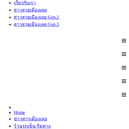
เกี่ยวกับเรา
สาวสวยเมืองเลย
สาวสวยเมืองเลย Gen.2
สาวสวยเมืองเลย Gen.3
≡
≡
≡
≡
≡
Home
ข่าวสารเมืองเลย
ร้านรถเข็น-ริมทาง