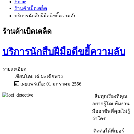
Home
ร้านค้าเบ็ดเตล็ด
บริการนักสืบฝีมือดีขยี้ความลับ
ร้านค้าเบ็ดเตล็ด
บริการนักสืบฝีมือดีขยี้ความลับ
รายละเอียด
เขียนโดย
เฉ่ มะเขือพวง
เผยแพร่เมื่อ: 01 มกราคม 2556
สืบทุกเรื่องที่คุณ
อยากรู้โดยทีมงาน
มืออาชีพที่คุณไม่รู้
ว่าใคร
ติดต่อได้ที่เบอร์