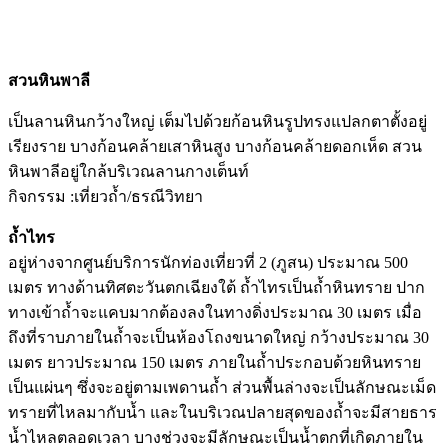
สวนหินพาลี
เป็นลานหินกว้างใหญ่ เต็มไปด้วยก้อนหินรูปทรงแปลกตาตั้งอยู่
เรียงราย บางก้อนคล้ายเสาหินสูง บางก้อนคล้ายดอกเห็ด สวน
หินพาลีอยู่ใกล้บริเวณลานกางเต็นท์
กิจกรรม :เที่ยวถ้ำ/ธรณีวิทยา
ถ้ำไทร
อยู่ห่างจากศูนย์บริการนักท่องเที่ยวที่ 2 (ภูสน) ประมาณ 500
เมตร ทางด้านทิศตะวันตกเฉียงใต้ ถ้ำไทรเป็นถ้ำหินทราย ปาก
ทางเข้าถ้ำจะแคบมากต้องลงในทางดิ่งประมาณ 30 เมตร เมื่อ
ถึงที่ราบภายในถ้ำจะเป็นห้องโถงขนาดใหญ่ กว้างประมาณ 30
เมตร ยาวประมาณ 150 เมตร ภายในถ้ำประกอบด้วยหินทราย
เป็นแผ่นๆ ซึ่งจะอยู่ตามเพดานถ้ำ ส่วนพื้นล่างจะเป็นลักษณะเม็ด
ทรายที่ไหลมากับน้ำ และในบริเวณปลายสุดของถ้ำจะมีสายธาร
น้ำไหลตลอดเวลา บางช่วงจะมีลักษณะเป็นน้ำตกที่เกิดภายใน