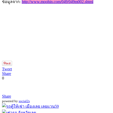
ข้อมูลจาก:
http://www.moohin.com/049/049m002.shtml
Tweet
Share
0
Share
powered by
social2s