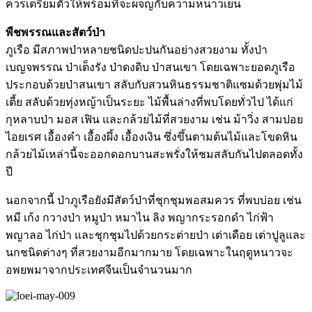
ควรเตรียมตัวให้พร้อมที่จะผจญกับความหนาวเย็น
พืชพรรณและสัตว์ป่า
ภูเรือ มีสภาพป่าหลายชนิดปะปนกันอย่างสวยงาม ทั้งป่า
เบญจพรรณ ป่าเต็งรัง ป่าดงดิบ ป่าสนเขา โดยเฉพาะยอดภูเรือ
ประกอบด้วยป่าสนเขา สลับกับสวนหินธรรมชาติแซมด้วยพุ่มไม้
เตี้ย สลับด้วยทุ่งหญ้าเป็นระยะ ไม้พื้นล่างที่พบโดยทั่วไป ได้แก่
กุหลาบป่า มอส เฟิน และกล้วยไม้ที่สวยงาม เช่น ม้าวิ่ง สามปอย
ไอยเรศ เอื้องคำ เอื้องผึ้ง เอื้องเงิน ซึ่งขึ้นตามต้นไม้และโขดหิน
กล้วยไม้เหล่านี้จะออกดอกบานสะพรั่งให้ชมสลับกันไปตลอดทั้ง
ปี
นอกจากนี้ ป่าภูเรือยังมีสัตว์ป่าที่ชุกชุมพอสมควร ที่พบบ่อย เช่น
หมี เก้ง กวางป่า หมูป่า หมาไน ลิง พญากระรอกดำ ไก่ฟ้า
พญาลอ ไก่ป่า และชุกชุมไปด้วยกระต่ายป่า เต่าเดือย เต่าปูลูและ
นกชนิดต่างๆ ที่สวยงามอีกมากมาย โดยเฉพาะในฤดูหนาวจะ
อพยพมาจากประเทศจีนเป็นจำนวนมาก