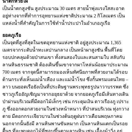
น้ำตกห้วยไผ่
เป็นน้ำตกสูงชัน สูงประมาณ 30 เมตร สายน้ำพุ่งแรงใสสะอาด
อยู่ห่างจากที่ทำการอุทยานแห่งชาติประมาณ 2 กิโลเมตร เป็น
แหล่งน้ำที่สำคัญในการใช้ทำน้ำประปาในอำเภอภูเรือ
ยอดภูเรือ
เป็นจุดที่สูงที่สุดในเขตอุทยานแห่งชาติ อยู่สูงประมาณ 1,365
เมตรจากระดับน้ำทะเลปานกลาง เป็นหน้าผาสูงชัน พื้นที่โดย
รอบปกคลุมด้วยป่าสนเขา ทั้งสนสองใบและสนสามใบ สลับกับ
ลานหินธรรมชาติ ต้องเดินขึ้นเขาจากผาโหล่นน้อยมาประมาณ
700 เมตร จากจุดนี้สามารถมองเห็นทัศนียภาพที่สวยงามได้รอบ
ด้านกระทั่งเห็นแม่น้ำเหือง และแม่น้ำโขง ซึ่งกั้นพรมแดนไทย –
ลาว บนยอดเรือยังเป็นที่ประดิษฐานพระพุทธรูปนาวาบรรพต ซึ่ง
ชาวภูเรืออัญเชิญมาจากอยุธยาด้วย จากยอดภูเรือมีเส้นทางเดิน
ป่าผ่านบริเวณที่มีดอกไม้เล็กๆ เช่น กระดุมเงิน ดาวเรืองภู เปราะ
ภู ซึ่งออกดอกสวยงามในช่วงหน้าหนาว ที่ป่าสนบริเวณ ทุ่งกวาง
ตาย มีดอกกระเจียวบานในช่วงต้นฤดูฝนราวเดือนพฤษภาคม
นอกจากนั้นยังมี ลานหินพานขันหมาก เป็นลานหินแตกเป็นรอย
ตื้นๆ ที่จะพบดอกไม้ที่ชอบขึ้นตามลานหิน เช่น เอื้องม้าวิ่ง อยู่