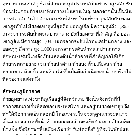
อุทยานแห่งชาติภูเรือ มีลักษณะภูมิประเทศเป็นทิวเขาสูงสลับซับ
ซ้อนประกอบด้วย เขาหินทรายเป็นส่วนใหญ่ นอกจากนั้นเป็นหิน
แกรนิตสลับกันไป ลักษณะเช่นนี้จึงทำให้มีที่ราบสูงสลับกับ ยอด
เขาสูงทั่วไป มียอดเขาสูงที่สุดคือ ยอดภูเรือ มีความสูงถึง 1,365
เมตรจากระดับน้ำทะเลปานกลาง ยังมียอดเขาที่สำคัญ คือ ยอด
เขาภูสัน มีความสูง 1,035 เมตรจากระดับน้ำทะเลปานกลาง และ
ยอดภูกุ มีความสูง 1,000 เมตรจากระดับน้ำทะเลปานกลาง
ลักษณะเช่นนี้เองจึงเป็นแหล่งต้นน้ำลำธารที่สำคัญก่อให้เกิด
ลำธารหลายสาย เช่น ห้วยน้ำด่าน ห้วยบง ห้วยเกียงนา ห้วย
ทรายขาว ห้วยติ้ว และห้วยไผ่ ซึ่งเป็นต้นกำเนิดของน้ำตกห้วยไผ่
ที่สวยงามแห่งหนึ่ง
ลักษณะภูมิอากาศ
ด้วยอุทยานแห่งชาติภูเรืออยู่ที่จังหวัดเลย ซึ่งเป็นจังหวัดที่มี
อากาศหนาวเย็นที่สุดของประเทศไทย และอยู่บนยอดเขาสูง จึง
ทำให้มีอากาศเย็นตลอดปี โดยเฉพาะในช่วงฤดูหนาวจะหนาว
เย็นมาก จนกระทั่งน้ำค้างบนยอดหญ้าจะแข็งตัวกลายเป็นเกล็ด
น้ำแข็ง ซึ่งมีภาษาพื้นเมืองเรียกว่า “แม่คะนิ้ง” ผู้ที่จะไปพักผ่อน