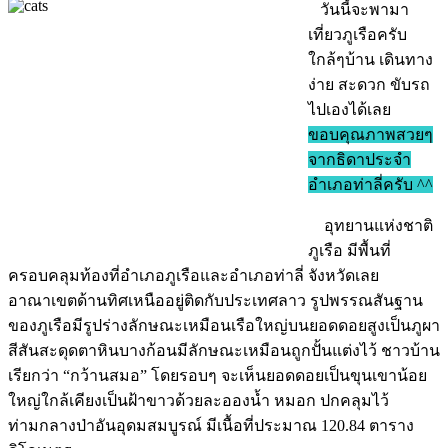
วันนี้จะพามา
เที่ยวภูเรือครับ
ใกล้ๆบ้าน เดินทาง
ง่าย สะดวก ขับรถ
ไปเองได้เลย
ขอบคุณภาพสวยๆ
จากธิดาประจำ
อำเภอท่าลี่ครับ ^^
อุทยานแห่งชาติ
ภูเรือ มีพื้นที่
ครอบคลุมท้องที่อำเภอภูเรือและอำเภอท่าลี่ จังหวัดเลย
อาณาเขตด้านทิศเหนืออยู่ติดกับประเทศลาว รูปพรรณสันฐาน
ของภูเรือมีรูปร่างลักษณะเหมือนเรือใหญ่บนยอดดอยสูงเป็นภูผา
สีสันสะดุดตาหินบางก้อนมีลักษณะเหมือนถูกปั้นแต่งไว้ ชาวบ้าน
เรียกว่า “กว้านสมอ” โดยรอบๆ จะเห็นยอดดอยเป็นขุนเขาน้อย
ใหญ่ใกล้เคียงเป็นฝ้าขาวด้วยละอองน้ำ หมอก ปกคลุมไว้
ท่ามกลางป่าอันอุดมสมบูรณ์ มีเนื้อที่ประมาณ 120.84 ตาราง