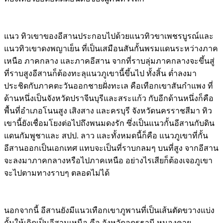
แนว ทิวเขาของอีสานประกอบไปด้วยแนวทิวขาเพชรบูรณ์และ
แนวทิวเขาดงพญาเย็น ที่เป็นเสมือนสันกั้นพรมแดนระหว่างภาค
เหนือ ภาคกลาง และภาคอีสาน จากที่ราบลุ่มภาคกลางจะขึ้นสู่
ที่ราบสูงอีสานก็ต้องทะลุแนวภูเขานี้ขึ้นไป ทั้งสิ้น ต่ำลงมา
ประชิดกับภาคตะวันออกชายฝั่งทะเล คือเทือกเขาสันกำแพง ที่
ด้านหนึ่งเป็นจังหวัดปราจีนบุรีและสระแก้ว กับอีกด้านหนึ่งก็คือ
พื้นที่อำเภอโนนสูง เสิงสาง และครบุรี จังหวัดนครราชสีมา ทิว
เขานี้ยังเชื่อมโยงต่อไปถึงพนมดงรัก ซึ่งเป็นแนวกั้นอีสานกับดิน
แดนกัมพูชาและ สปป. ลาว และทั้งหมดนี้ก็คือ แนวภูเขาที่กั้น
อีสานออกเป็นเอกเทศ แทบจะเป็นที่ราบกลมๆ บนที่สูง จากอีสาน
จะลงมาภาคกลางหรือไปภาคเหนือ อย่างไรเสียก็ต้องเจอภูเขา
จะไปตามทางราบๆ ตลอดไม่ได้
นอกจากนี้ อีสานยังมีแนวเทือกเขาภูพานที่เป็นเส้นตัดขวางแบ่ง
กั้นให้เกิดเป็นอีสานเหนือ คือ จังหวัดอุดรธานี หนองคาย