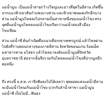
แม่น้ำมูน เป็นแม่น้ำสายกว้างใหญ่และยาวที่สุดในอีสาน เกิดขึ้น
จากแนวทิวเขาสันกำแพงบางส่วน และทิวเขาพนมดงรักอีกบาง
ส่วน แม่น้ำมูนไหลลงไปกลายเป็นสาขาหนึ่งของแม่น้ำโขง ตรง
จุดที่แม่น้ำมูนไหลลงแม่น้ำโขงเรียกว่าแม่น้ำสองสี เมือง
โขงเจียม
ส่วน แม่น้ำชี ต้นกำเนิดคือแนวเทือกเขาเพชรบูรณ์ แล้วไหลผ่าน
ไปยังที่ราบตอนกลางของภาคอีสาน จังหวัดขอนแก่น ร้อยเอ็ด
มหาสารคาม ยโสธร แล้วไหลมาลงยังแม่น้ำมูนที่จังหวัด
อุบลราชธานี ต่อจากนั้นจึงรวมกันไหลลงแม่น้ำโขงที่ปากมูลอีก
ต่อหนึ่ง
ถึง ตรงนี้ อ.ส.ท. เราจึงฟันธงไปได้เลยว่า สุดยอดแห่งแม่น้ำอีสาน
จะมีแม่น้ำไหนเกินแม่น้ำโขง บวกกับลำน้ำสาขา แม่น้ำมูน
แม่น้ำชี เป็นไม่มี...ฟันธง