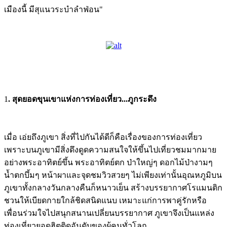
เมืองนี้ มีสุแนวระบำลำฟ่อน"
1
. สุดยอดขุนเขาแห่งการท่องเที่ยว...ภูกระดึง
เมื่อ เอ่ยถึงภูเขา สิ่งที่ไปกันได้ดีก็คือเรื่องของการท่องเที่ยว
เพราะบนภูเขามีสิ่งดึงดูดความสนใจให้ขึ้นไปเที่ยวชมมากมาย
อย่างพระอาทิตย์ขึ้น พระอาทิตย์ตก ป่าใหญ่ๆ ดอกไม้ป่างามๆ
น้ำตกบึ้มๆ หน้าผาและจุดชมวิวสวยๆ ไม่เพียงเท่านั้นอุณหภูมิบน
ภูเขาทั้งกลางวันกลางคืนก็หนาวเย็น สร้างบรรยากาศโรแมนติก
ชวนให้เบียดกายใกล้ชิดสนิดแนบ เหมาะแก่การพาคู่รักหรือ
เพื่อนร่วมใจไปสนุกสนานเปลี่ยนบรรยากาศ ภูเขาจึงเป็นแหล่ง
ท่องเที่ยวยอดฮิตติดอันดับของผู้คนทั่วโลก