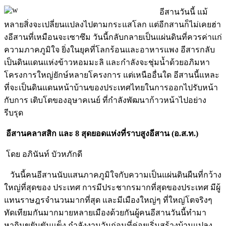
อีสานวันนี้ แม้
หลายสิ่งจะเปลี่ยนแปลงไปตามกระแสโลก แต่อีกสานก็ไม่เคยฮ่า
งอีสานที่เหมือนจะเซาซึม วันนี้กลับกลายเป็นแผ่นดินที่ควรค่าแก่
ความภาคภูมิใจ ยิ่งในยุคที่โลกร้อนและอาหารแพง อีสารกลับ
เป็นดินแดนแห่งข้าวหอมมะลิ และกำลังจะชุ่มน้ำด้วยอภิมหา
โครงการใหญ่ยักษ์หลายโครงการ แต่เหนืออื่นใด อีสานนี้แหละ
ที่จะเป็นดินแดนหน้าบ้านของประเทศไทยในการออกไปรับหน้า
กับการ เติบโตของอุษาคเนย์ ที่กำลังพัฒนาก้าวหน้าไปอย่าง
รีบรุด
อีสานคลาสสิก และ 8 สุดยอดแห่งที่ราบสูงอีสาน (อ.ส.ท.)
โดย อภินันท์ บัวหภักดี
วันนี้คนอีสานนับแสนภาคภูมิใจกับความเป็นแผ่นดินผืนที่กว้าง
ใหญ่ที่สุดของ ประเทศ การมีประชากรมากที่สุดของประเทศ มีผู้
แทนราษฎรจำนวนมากที่สุด และมีเมืองใหญ่ๆ ที่ใหญ่โตจริงๆ
ทัดเทียมกันมากมายหลายเมืองด้วยกันผู้คนอีสานวันนี้ทำมา
หากินขยันขันแข็ง กำลังงานวันก่อนที่ค่อยเริ่มสร้างบ้านแปลง