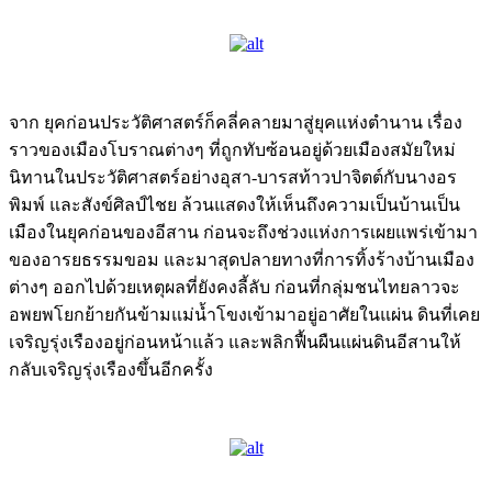
จาก ยุคก่อนประวัติศาสตร์ก็คลี่คลายมาสู่ยุคแห่งตำนาน เรื่อง
ราวของเมืองโบราณต่างๆ ที่ถูกทับซ้อนอยู่ด้วยเมืองสมัยใหม่
นิทานในประวัติศาสตร์อย่างอุสา-บารสท้าวปาจิตต์กับนางอร
พิมพ์ และสังข์ศิลป์ไชย ล้วนแสดงให้เห็นถึงความเป็นบ้านเป็น
เมืองในยุคก่อนของอีสาน ก่อนจะถึงช่วงแห่งการเผยแพร่เข้ามา
ของอารยธรรมขอม และมาสุดปลายทางที่การทิ้งร้างบ้านเมือง
ต่างๆ ออกไปด้วยเหตุผลที่ยังคงลี้ลับ ก่อนที่กลุ่มชนไทยลาวจะ
อพยพโยกย้ายกันข้ามแม่น้ำโขงเข้ามาอยู่อาศัยในแผ่น ดินที่เคย
เจริญรุ่งเรืองอยู่ก่อนหน้าแล้ว และพลิกฟื้นผืนแผ่นดินอีสานให้
กลับเจริญรุ่งเรืองขึ้นอีกครั้ง