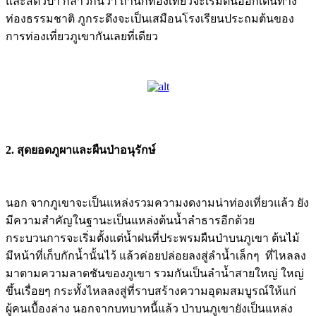
และสัตว์ป่า กล่าวกันว่า ถ้านักท่องเที่ยวจะเริ่มต้นออกเดินทาง
ท่องธรรมชาติ ภูกระดึงจะเป็นเสมือนโรงเรียนประถมต้นของ
การท่องเที่ยวภูเขากันเลยที่เดียว
2. สุดยอดภูผาและผืนป่าอนุรักษ์
นอก จากภูเขาจะเป็นแหล่งรวมความงดงามน่าท่องเที่ยวแล้ว ยัง
มีความสำคัญในฐานะเป็นแหล่งต้นน้ำลำธารอีกด้วย
กระบวนการจะเริ่มตั้งแต่น้ำฝนที่ประพรมผืนป่าบนภูเขา ต้นไม้
มีหน้าที่เก็บกักน้ำนั้นไว้ แล้วค่อยปล่อยลงสู่ลำน้ำเล็กๆ ที่ไหลลง
มาตามความลาดชันของภูเขา รวมกันเป็นลำน้ำสายใหญ่ ใหญ่
ขึ้นเรื่อยๆ กระทั้งไหลลงสู่ที่ราบสร้างความอุดมสมบูรณ์ให้แก่
ผู้คนเบื้องล่าง นอกจากบทบาทนี้แล้ว ป่าบนภูเขายังเป็นแหล่ง