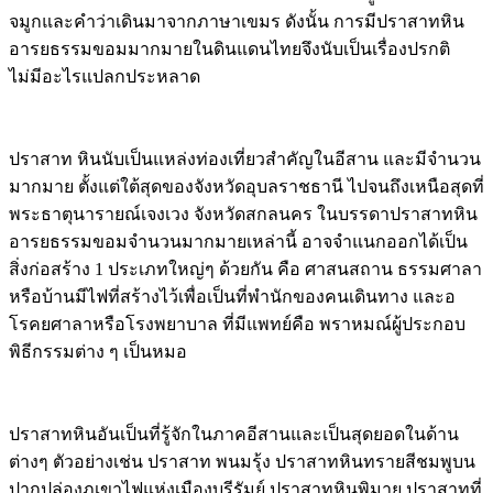
จมูกและคำว่าเดินมาจากภาษาเขมร ดังนั้น การมีปราสาทหิน
อารยธรรมขอมมากมายในดินแดนไทยจึงนับเป็นเรื่องปรกติ
ไม่มีอะไรแปลกประหลาด
ปราสาท หินนับเป็นแหล่งท่องเที่ยวสำคัญในอีสาน และมีจำนวน
มากมาย ตั้งแต่ใต้สุดของจังหวัดอุบลราชธานี ไปจนถึงเหนือสุดที่
พระธาตุนารายณ์เจงเวง จังหวัดสกลนคร ในบรรดาปราสาทหิน
อารยธรรมขอมจำนวนมากมายเหล่านี้ อาจจำแนกออกได้เป็น
สิ่งก่อสร้าง 1 ประเภทใหญ่ๆ ด้วยกัน คือ ศาสนสถาน ธรรมศาลา
หรือบ้านมีไฟที่สร้างไว้เพื่อเป็นที่พำนักของคนเดินทาง และอ
โรคยศาลาหรือโรงพยาบาล ที่มีแพทย์คือ พราหมณ์ผู้ประกอบ
พิธีกรรมต่าง ๆ เป็นหมอ
ปราสาทหินอันเป็นที่รู้จักในภาคอีสานและเป็นสุดยอดในด้าน
ต่างๆ ตัวอย่างเช่น ปราสาท พนมรุ้ง ปราสาทหินทรายสีชมพูบน
ปากปล่องภูเขาไฟแห่งเมืองบุรีรัมย์ ปราสาทหินพิมาย ปราสาทที่