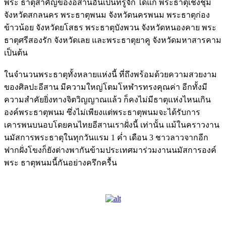
พระ ธาตุสำคัญของอีสานอันเป็นที่รู้จัก ได้แก่ พระธาตุเชิงชุม
จังหวัดสกลนคร พระธาตุพนม จังหวัดนครพนม พระธาตุก่อง
ข้าวน้อย จังหวัดยโสธร พระธาตุบังพวน จังหวัดหนองคาย พระ
ธาตุศรีสองรัก จังหวัดเลย และพระธาตุยาคู จังหวัดมหาสารคาม
เป็นต้น
ในจำนวนพระธาตุทั้งหลายแห่งนี้ ที่ถึงพร้อมด้วยความสวยงาม
ของศิลปะอีสาน มีความใหญ่โตมโหฬารทรงคุณค่า อีกทั้งมี
ความสำคัยยิ่งทางจิตวิญญาณแล้ว ก็คงไม่มีธาตุแห่งไหนเกิน
องค์พระธาตุพนม ซึ่งไม่เพียงแต่พระธาตุพนมจะได้รับการ
เคารพนบนอบโดยคนไทยอีสานเราฝั่งนี้ เท่านั้น แม้ในคราวงาน
นมัสการพระธาตุในทุกวันแรม 1 ค่ำ เดือน 3 ชาวลาวจากอีก
ฟากฝั่งโขงก็ยังต่างพากันข้ามประเทศมาร่วมงานนมัสการองค์
พระ ธาตุพนมนี้กันอย่างครึกครื้น