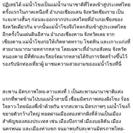
ปฏิเสธได้ แม่น้ำโขงเป็นแม่น้ำนานาชาติที่ไหลเข้าสู่ประเทศไทย
ครั้งแรกในภาคเหนือที่ อำเภอเชียงแสน จังหวัดเชียงราย เป็น
ระยะทางสั้นๆ ก่อนจะออกจากประเทสไทยที่อำเภอเชียงของ
จังหวัดเดียวกัน จากนั้นแม่น้ำโขงจึงไหลกลับเข้าสู่ประเทศไทย
อีกครั้งในแผ่นดินอีสาน อำเภอเชียงคาน จังหวัดเลย จาก
เชียงคาน แม่น้ำโขงก่อให้เกิดหาดทราบ โขดหิน และเกาะแก่งที่
สวยงามมากมายหลากหลาย โดยเฉพาะที่อำเภอสังคม จังหวัด
หนองคาย มีที่พักและรีสอร์ตมากหลายได้รับการจัดสร้างขึ้นไว้
รองรับนักท่องเที่ยวผู้ มาชมความสวยงามของแม่น้ำโขงที่นี่
สะพาน มิตรภาพไทย-ลาวแห่งที่ 1 เป็นสะพานนานาชาติแห่ง
แรกที่พาดข้ามไปบนแม่น้ำสายนี้ เชื่อมมิตรภาพสองฝั่งโขง ร้อย
ใจลาว-ไทยน้องพี่เข้าด้วยกัน จากสะพาน มิตรภาพๆ แม่น้ำโขงก็
ขยายตัวกว้างใหญ่ ทอดผ่านเมืองสองฟากฝั่งที่ล้วนเป็นเมือง
สำคัญของสองประเทส เช่น เมืองบึงกาฬ เมืองบอลิคัน เมือง
นครพนม และเมืองท่าแขก จนมาพบกับสะพานมิตรภาพไทย-