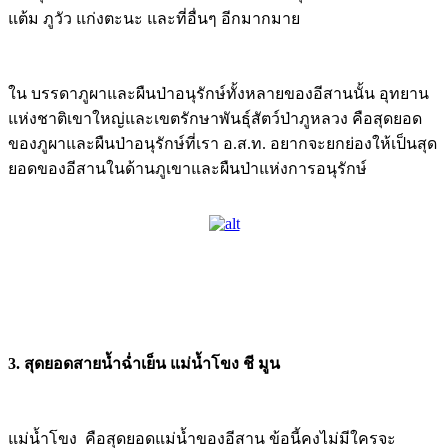
แต้ม ภูวัว แก่งตะนะ และที่อื่นๆ อีกมากมาย
ใน บรรดาภูผาและผืนป่าอนุรักษ์ทั้งหลายของอีสานนั้น อุทยาน
แห่งชาติเขาใหญ่และเขตรักษาพันธุ์สัตว์ป่าภูหลวง คือสุดยอด
ของภูผาและผืนป่าอนุรักษ์ที่เรา อ.ส.ท. อยากจะยกย่องให้เป็นสุด
ยอดของอีสานในด้านภูเขาและผืนป่าแห่งการอนุรักษ์
3. สุดยอดสายน้ำฉ่ำเย็น แม่น้ำโขง ชี มูน
แม่น้ำโขง คือสุดยอดแม่น้ำของอีสาน ข้อนี้คงไม่มีใครจะ