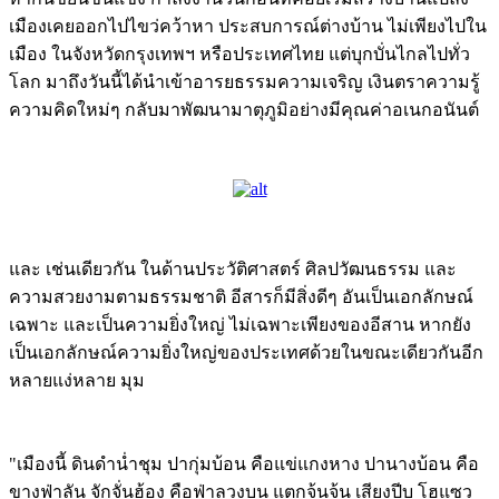
เมืองเคยออกไปไขว่คว้าหา ประสบการณ์ต่างบ้าน ไม่เพียงไปใน
เมือง ในจังหวัดกรุงเทพฯ หรือประเทศไทย แต่บุกบั่นไกลไปทั่ว
โลก มาถึงวันนี้ได้นำเข้าอารยธรรมความเจริญ เงินตราความรู้
ความคิดใหม่ๆ กลับมาพัฒนามาตุภูมิอย่างมีคุณค่าอเนกอนันต์
และ เช่นเดียวกัน ในด้านประวัติศาสตร์ ศิลปวัฒนธรรม และ
ความสวยงามตามธรรมชาติ อีสารก็มีสิ่งดีๆ อันเป็นเอกลักษณ์
เฉพาะ และเป็นความยิ่งใหญ่ ไม่เฉพาะเพียงของอีสาน หากยัง
เป็นเอกลักษณ์ความยิ่งใหญ่ของประเทศด้วยในขณะเดียวกันอีก
หลายแง่หลาย มุม
"เมืองนี้ ดินดำน่ำชุม ปากุ่มบ้อน คือแข่แกงหาง ปานางบ้อน คือ
ขางฟ่าลัน จักจั่นฮ้อง คือฟ่าลวงบน แตกจ้นจ้น เสียงปีบ โฮแซว