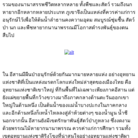
รวมของนานาสรรพชีวิตหลากหลาย ทั้งพืชและสัตว์ รวมถึงนก
หายากอีกหลากหลายประเภท ภูเขาจึงเป็นแหล่งที่ควรค่าแก่การ
อนุรักษ์ไว้เพื่อให้ต้นน้ำลำธานคงความอุดม สมบูรณ์ชุ่มชื้น สัตว์
ป่า นก และพืชหายากนานาพรรณมีโอกาสดำรงพันธุ์ของตน
สืบไป
ใน อีสานมีผืนป่าอนุรักษ์ด้วยกันมากมายหลายแห่ง อย่างอุทยาน
แห่งชาติที่เป็นแหล่งมรดกโลกแห่งใหม่ล่าสุดของเมืองไทย คือ
อุทยานแห่งชาติเขาใหญ่ ที่กินพื้นที่ไม่เฉพาะเพียงภาคอีสาน แต่
ยังแผ่ขยายพื้นที่กว้างขวางมาถึงภาคกลางด้านตะวันออกเขา
ใหญ่ในด้านหนึ่ง เป็นต้นน้ำของแม่น้ำบางปะกงในภาคกลาง
และอีกด้านหนึ่งก็เทน้ำไหลลงสู่ลำห้วยต่างๆ ของน้ำมูน น้ำชี
นอกจากนั้น อีสานยังมีเขตรักษาพันธุ์สัตว์ป่าภูหลวง ซึ่งงดงาม
ด้วยพรรณไม้หายากนานาพรรณ ควรค่าแก่การศึกษา รวมทั้ง
เขตอุทยานแห่งชาติริงโขงที่น่าสนใจอย่างอุทยานแห่งชาติผา