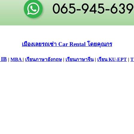
เมืองเลยรถเช่า Car Rental โดยคุณกร
 IB
|
MBA
|
เรียนภาษาอังกฤษ
|
เรียนภาษาจีน
|
เรียน KU-EPT
|
T