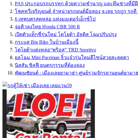
PAS ประกอบรถบรรทุก ด้วยความชำนาญ และทีมช่างที่มีฝี
โชคทวีเจริญยนต์ จำหน่ายรถยนต์มือสอง จ.เลย รถถูก รถดี มา
6 เทพบุตรสุดหล่อ แห่งมอเตอร์เอ็กซ์โป
จ่อคิวลงไทย Honda CBR 500 R
เปิดตัวแท็กซี่รุ่นใหม่ โตโยต้า อัลติส โฉมปรับปรุง
กระแส Big Bike ในบ้านเมืองนี้
โตโยต้าแต่งหล่อ“พริอุส” TRD Sportivo
ยลโฉม Mini Paceman จิ๋วแจ๋วรุ่นใหม่ดีไซน์สวยสะดุดตา
นิสสัน ซิลฟี ยนตรกรรมที่ต้องลอง
พัฒนชัยนต์ : เมืองเลยยามาฮ่า ศูนย์รวมจักรยานยนต์ยามาฮ