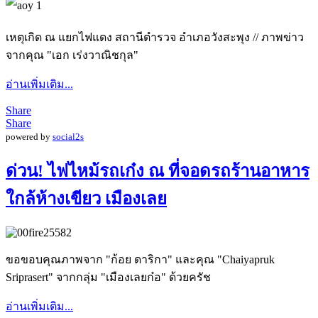
เหตุเกิด ณ แยกไฟแดง สถานีตำรวจ อำเภอวังสะพุง // ภาพข่าว
จากคุณ "เอก เร่งวาณิชกุล"
อ่านเพิ่มเติม...
Share
Share
powered by
social2s
ด่วน! ไฟไหม้รถเก๋ง ณ ที่จอดรถร้านอาหาร
ใกล้ห้างเขียว เมืองเลย
ขอขอบคุณภาพจาก "‎ก้อย ดาริกา" และคุณ "Chaiyapruk
Sriprasert" จากกลุ่ม "เมืองเลยก๋อ" ด้วยครัช
อ่านเพิ่มเติม...