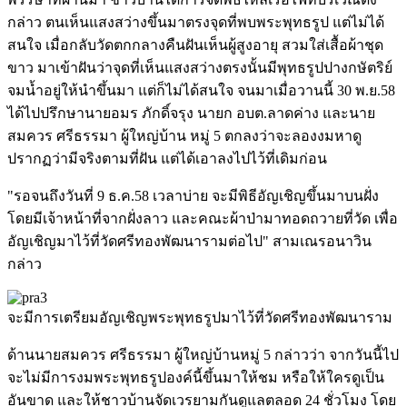
กล่าว ตนเห็นแสงสว่างขึ้นมาตรงจุดที่พบพระพุทธรูป แต่ไม่ได้
สนใจ เมื่อกลับวัดตกกลางคืนฝันเห็นผู้สูงอายุ สวมใส่เสื้อผ้าชุด
ขาว มาเข้าฝันว่าจุดที่เห็นแสงสว่างตรงนั้นมีพุทธรูปปางกษัตริย์
จมน้ำอยู่ให้นำขึ้นมา แต่ก็ไม่ได้สนใจ จนมาเมื่อวานนี้ 30 พ.ย.58
ได้ไปปรึกษานายอมร ภักดิ์จรุง นายก อบต.ลาดค่าง และนาย
สมควร ศรีธรรมา ผู้ใหญ่บ้าน หมู่ 5 ตกลงว่าจะลองงมหาดู
ปรากฏว่ามีจริงตามที่ฝัน แต่ได้เอาลงไปไว้ที่เดิมก่อน
"รอจนถึงวันที่ 9 ธ.ค.58 เวลาบ่าย จะมีพิธีอัญเชิญขึ้นมาบนฝั่ง
โดยมีเจ้าหน้าที่จากฝั่งลาว และคณะผ้าป่ามาทอดถวายที่วัด เพื่อ
อัญเชิญมาไว้ที่วัดศรีทองพัฒนารามต่อไป" สามเณรอนาวิน
กล่าว
จะมีการเตรียมอัญเชิญพระพุทธรูปมาไว้ที่วัดศรีทองพัฒนาราม
ด้านนายสมควร ศรีธรรมา ผู้ใหญ่บ้านหมู่ 5 กล่าวว่า จากวันนี้ไป
จะไม่มีการงมพระพุทธรูปองค์นี้ขึ้นมาให้ชม หรือให้ใครดูเป็น
อันขาด และให้ชาวบ้านจัดเวรยามกันดูแลตลอด 24 ชั่วโมง โดย