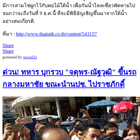
มีการล่ามโซ่ผูกไว้กับตอไม้ใต้น้ำ เพื่อกันน้ำไหลเชี่ยวพัดหายไป
จนกว่าจะถึงวันที่ 9 ธ.ค.นี้ ที่จะมีพิธีอัญเชิญขึ้นมาจากใต้น้ำ
อย่างสมเกียรติ.
ที่มา :
http://www.thairath.co.th/content/543157
Share
Share
powered by
social2s
ด่วน! ทหาร บุกรวบ "จตุพร-ณัฐวุฒิ" ขึ้นรถ
กลางมหาชัย ขณะนำนปช. ไปราชภักดิ์