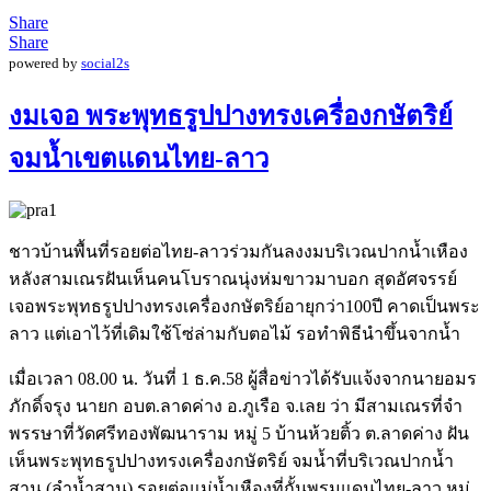
Share
Share
powered by
social2s
งมเจอ พระพุทธรูปปางทรงเครื่องกษัตริย์
จมน้ำเขตแดนไทย-ลาว
ชาวบ้านพื้นที่รอยต่อไทย-ลาวร่วมกันลงงมบริเวณปากน้ำเหือง
หลังสามเณรฝันเห็นคนโบราณนุ่งห่มขาวมาบอก สุดอัศจรรย์
เจอพระพุทธรูปปางทรงเครื่องกษัตริย์อายุกว่า100ปี คาดเป็นพระ
ลาว แต่เอาไว้ที่เดิมใช้โซ่ล่ามกับตอไม้ รอทำพิธีนำขึ้นจากน้ำ
เมื่อเวลา 08.00 น. วันที่ 1 ธ.ค.58 ผู้สื่อข่าวได้รับแจ้งจากนายอมร
ภักดิ์จรุง นายก อบต.ลาดค่าง อ.ภูเรือ จ.เลย ว่า มีสามเณรที่จำ
พรรษาที่วัดศรีทองพัฒนาราม หมู่ 5 บ้านห้วยติ้ว ต.ลาดค่าง ฝัน
เห็นพระพุทธรูปปางทรงเครื่องกษัตริย์ จมน้ำที่บริเวณปากน้ำ
สาน (ลำน้ำสาน) รอยต่อแม่น้ำเหืองที่กั้นพรมแดนไทย-ลาว หมู่