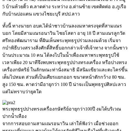
5 บ้านห้วยติ้ว ต.ลาดค่าง ระหว่าง อ.ด่านซ้าย เขตติดต่อ อ.ภูเรือ
กับบ้านบ่อแตน แขวงไชยะบุรี สปป.ลาว
ทั้งนี้ ทางนายก อบต.ได้นำชาวบ้านลงงมหาตรงจุดที่สามเณร
บอก โดยมีสามเณรอนาวิน ไชยโสดา อายุ 18 ปี สามเณรลูกวัด
ศรีทองพัฒนาราม ที่ฝันเห็นพระพุทธรูปร่วมลงงมด้วย เริ่มจา
กบำพิธีบวงสรวงสิ่งศักดิ์สิทธิ์บอกกล่าวเจ้าที่เจ้าทาง จากนั้นชาว
บ้านประมาณ 10 คน ได้ลงไปในน้ำเพื่องมหาพระพุทธรูปใช้
เวลาเพียง 20 นาทีจึงพบพระพุทธรูปปางทรงเครื่อง หรือปางทรง
เครื่องกษัตริย์ ในลักษณะท่านั่งสมาธิ มีสนิมเขียวและตะไคร่ขึ้น
เต็มไปหมด ส่วนที่เป็นเศียรแยกออก ขนาดหน้าตักกว้าง 80 ซม.
สูง 150 ซม. คาดว่ามีอายุกว่า 100 ปี น่าจะเป็นพุทธรูปศิลปะลาว
แต่ไม่ทราบว่ายุคใด
พระพุทธรูปปางทรงเครื่องกษัตริย์อายุกว่า100ปี งมได้บริเวณ
ปากน้ำเหือง
จากการสอบถามสามเณรอนาวิน เล่าให้ฟังว่า เมื่อช่วงออก
พรรษาที่ผ่านมา ชาวบ้านได้การจัดพิธีไหลเรือไฟที่บริเวณดัง