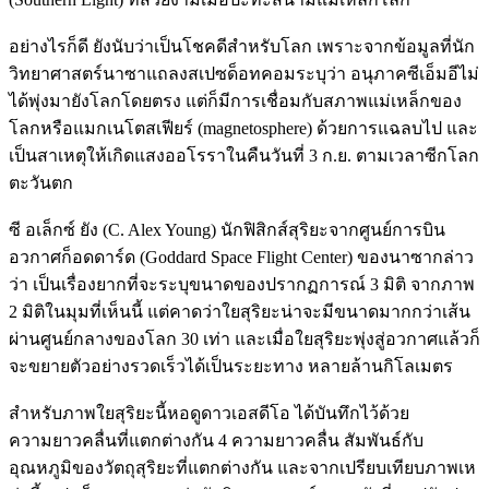
อย่างไรก็ดี ยังนับว่าเป็นโชคดีสำหรับโลก เพราะจากข้อมูลที่นัก
วิทยาศาสตร์นาซาแถลงสเปซด็อทคอมระบุว่า อนุภาคซีเอ็มอีไม่
ได้พุ่งมายังโลกโดยตรง แต่ก็มีการเชื่อมกับสภาพแม่เหล็กของ
โลกหรือแมกเนโตสเฟียร์ (magnetosphere) ด้วยการแฉลบไป และ
เป็นสาเหตุให้เกิดแสงออโรราในคืนวันที่ 3 ก.ย. ตามเวลาซีกโลก
ตะวันตก
ซี อเล็กซ์ ยัง (C. Alex Young) นักฟิสิกส์สุริยะจากศูนย์การบิน
อวกาศก็อดดาร์ด (Goddard Space Flight Center) ของนาซากล่าว
ว่า เป็นเรื่องยากที่จะระบุขนาดของปรากฏการณ์ 3 มิติ จากภาพ
2 มิติในมุมที่เห็นนี้ แต่คาดว่าใยสุริยะน่าจะมีขนาดมากกว่าเส้น
ผ่านศูนย์กลางของโลก 30 เท่า และเมื่อใยสุริยะพุ่งสู่อวกาศแล้วก็
จะขยายตัวอย่างรวดเร็วได้เป็นระยะทาง หลายล้านกิโลเมตร
สำหรับภาพใยสุริยะนี้หอดูดาวเอสดีโอ ได้บันทึกไว้ด้วย
ความยาวคลื่นที่แตกต่างกัน 4 ความยาวคลื่น สัมพันธ์กับ
อุณหภูมิของวัตถุสุริยะที่แตกต่างกัน และจากเปรียบเทียบภาพเห