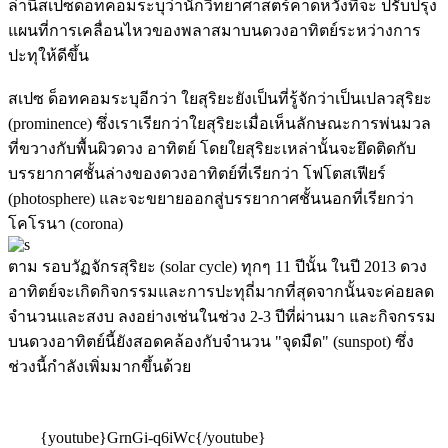
ล่านี้สเปซด็อทคอมระบุว่านักวิทยาศาสตร์คาดหวังที่จะ ปรับปรุง
แผนที่การเคลื่อนไหวของพลาสมาบนดวงอาทิตย์ระหว่างการ
ปะทุให้ดีขึ้น
สเปซ ด็อทคอมระบุอีกว่า ใยสุริยะยังเป็นที่รู้จักว่าเป็นเปลวสุริยะ
(prominence) ซึ่งเราเรียกว่าใยสุริยะเมื่อเห็นลักษณะการพ่นมวล
ที่ขวางกับพื้นผิวดวง อาทิตย์ โดยใยสุริยะเหล่านั้นจะยึดติดกับ
บรรยากาศชั้นล่างของดวงอาทิตย์ที่เรียกว่า โฟโตสเฟียร์
(photosphere) และจะขยายออกสู่บรรยากาศชั้นนอกที่เรียกว่า
โคโรนา (corona)
ตาม รอบวัฏจักรสุริยะ (solar cycle) ทุกๆ 11 ปีนั้น ในปี 2013 ดวง
อาทิตย์จะเกิดกิจกรรมและการปะทุถี่มากที่สุดจากนั้นจะค่อยลด
จำนวนและสงบ ลงอย่างเช่นในช่วง 2-3 ปีที่ผ่านมา และกิจกรรม
บนดวงอาทิตย์นี้ยังสอดคล้องกับจำนวน "จุดมืด" (sunspot) ซึ่ง
ช่วงนี้กำลังเพิ่มมากขึ้นด้วย
{youtube}GrnGi-q6iWc{/youtube}