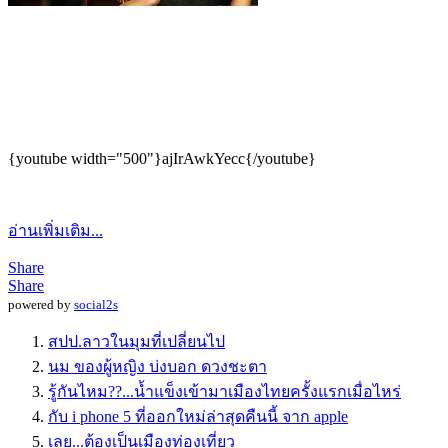
{youtube width="500"}ajIrAwkYecc{/youtube}
อ่านเพิ่มเติม...
Share
Share
powered by
social2s
สปป.ลาวในมุมที่เปลี่ยนไป
นม ของผู้หญิง บ่งบอก ดวงชะตา
รู้กันไหม??...น้ำแข็งเข้ามาเมืองไทยครั้งแรกเมื่อไหร่
กับ i phone 5 ที่ออกใหม่ล่าสุดคืนนี้ จาก apple
เลย...ต้องเป็นเมืองท่องเที่ยว