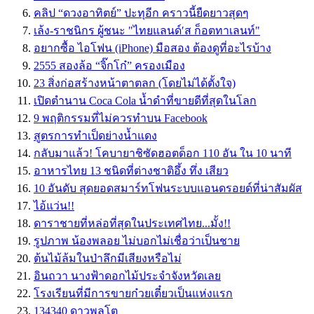
คลิป “ดวงอาทิตย์” ปะทุอีก คราวนี้ยืดยาวสุดๆ
เล้ง-ราชนิกร ผู้ชนะ "ไทยแลนด์′ส ก็อตทาเลนท์"
อยากซื้อ ไอโฟน (iPhone) มือสอง ต้องดูที่อะไรบ้าง
2555 สองล้อ “จิ๊กโก๋” ครองเมือง
23 สิ่งก่อสร้างหน้าตาตลก (โดยไม่ได้ตั้งใจ)
เปิดตำนาน Coca Cola น้ำดำที่ขายดีที่สุดในโลก
9 พฤติกรรมที่ไม่ควรทำบน Facebook
สูตรการทำเป็ดย่างน้ำแดง
กลับมาแล้ว! โคบายาชิซัดฮอตด็อก 110 อัน ใน 10 นาที
อาหารไทย 13 ชนิดที่ต่างชาติอึ้ง ทึ่ง เสียว
10 อันดับ สุดยอดสมาร์ทโฟนระบบแอนดรอยด์ที่น่าสัมผัส
ไอ้แว่น!!
ดาราชายที่หล่อที่สุดในประเทศไทย...มั้ง!!
รูปภาพ น้องพลอย ไม่บอกไม่เชื่อว่าเป็นชาย
ต้นไม้ล้มในป่าลึกมีเสียงหรือไม่
อินถวา นางฟ้าดอกไม้ประจำจังหวัดเลย
โรงเรียนที่มีการขายก๋วยเตี๋ยวเป็นแห่งแรก
134340 ดาวพลูโต