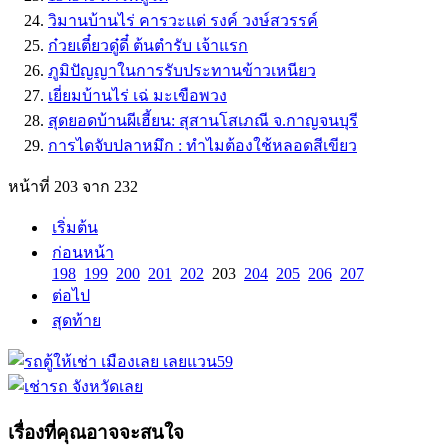
วิมานบ้านไร่ คารวะแด่ รงค์ วงษ์สวรรค์
ก๋วยเตี๋ยวดู๋ดี๋ ต้นตำรับ เจ้าแรก
ภูมิปัญญาในการรับประทานข้าวเหนียว
เยี่ยมบ้านไร่ เฉ่ มะเขือพวง
สุดยอดบ้านผีเฮี้ยน: สุสานโสเภณี จ.กาญจนบุรี
การไดจับปลาหมึก : ทำไมต้องใช้หลอดสีเขียว
หน้าที่ 203 จาก 232
เริ่มต้น
ก่อนหน้า
198
199
200
201
202
203
204
205
206
207
ต่อไป
สุดท้าย
เรื่องที่คุณอาจจะสนใจ